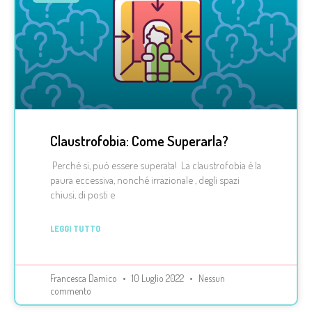
Claustrofobia: Come Superarla?
Perché si, può essere superata! La claustrofobia è la
paura eccessiva, nonché irrazionale , degli spazi
chiusi, di posti e
LEGGI TUTTO
Francesca Damico
10 Luglio 2022
Nessun
commento