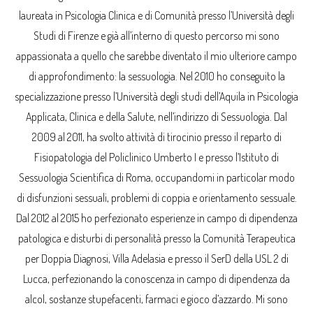
laureata in Psicologia Clinica e di Comunità presso l’Università degli
Studi di Firenze e già all’interno di questo percorso mi sono
appassionata a quello che sarebbe diventato il mio ulteriore campo
di approfondimento: la sessuologia. Nel 2010 ho conseguito la
specializzazione presso l’Università degli studi dell’Aquila in Psicologia
Applicata, Clinica e della Salute, nell’indirizzo di Sessuologia. Dal
2009 al 2011, ha svolto attività di tirocinio presso il reparto di
Fisiopatologia del Policlinico Umberto I e presso l’Istituto di
Sessuologia Scientifica di Roma, occupandomi in particolar modo
di disfunzioni sessuali, problemi di coppia e orientamento sessuale.
Dal 2012 al 2015 ho perfezionato esperienze in campo di dipendenza
patologica e disturbi di personalità presso la Comunità Terapeutica
per Doppia Diagnosi, Villa Adelasia e presso il SerD della USL 2 di
Lucca, perfezionando la conoscenza in campo di dipendenza da
alcol, sostanze stupefacenti, farmaci e gioco d’azzardo. Mi sono