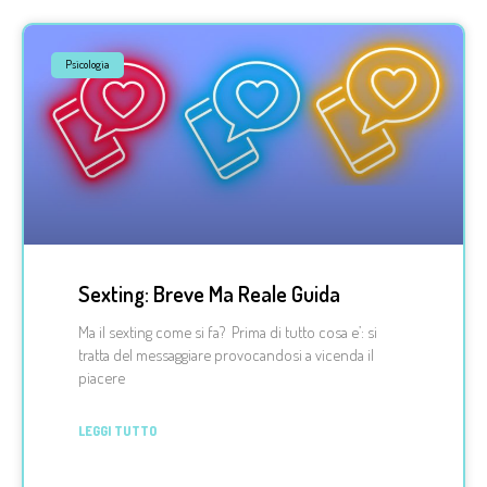
Psicologia
Sexting: Breve Ma Reale Guida
Ma il sexting come si fa? Prima di tutto cosa e’: si
tratta del messaggiare provocandosi a vicenda il
piacere
LEGGI TUTTO