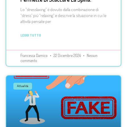
Lo “stresslaxing” è dovuto dalla combinazione di
“stress” più “relaxing” e descrive la situazione in cui le
attività pensate per
LEGGI TUTTO
Francesca Damico
22 Dicembre 2024
Nessun
commento
Attualità