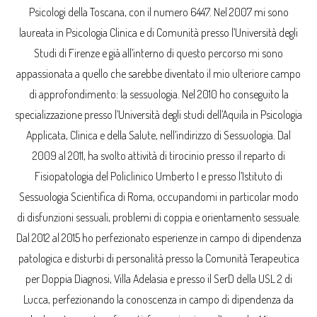
Psicologi della Toscana, con il numero 6447. Nel 2007 mi sono
laureata in Psicologia Clinica e di Comunità presso l’Università degli
Studi di Firenze e già all’interno di questo percorso mi sono
appassionata a quello che sarebbe diventato il mio ulteriore campo
di approfondimento: la sessuologia. Nel 2010 ho conseguito la
specializzazione presso l’Università degli studi dell’Aquila in Psicologia
Applicata, Clinica e della Salute, nell’indirizzo di Sessuologia. Dal
2009 al 2011, ha svolto attività di tirocinio presso il reparto di
Fisiopatologia del Policlinico Umberto I e presso l’Istituto di
Sessuologia Scientifica di Roma, occupandomi in particolar modo
di disfunzioni sessuali, problemi di coppia e orientamento sessuale.
Dal 2012 al 2015 ho perfezionato esperienze in campo di dipendenza
patologica e disturbi di personalità presso la Comunità Terapeutica
per Doppia Diagnosi, Villa Adelasia e presso il SerD della USL 2 di
Lucca, perfezionando la conoscenza in campo di dipendenza da