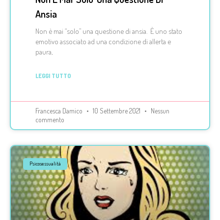
Ansia
Non è mai “solo” una questione di ansia. È uno stato
emotivo associato ad una condizione di allerta e
paura,
LEGGI TUTTO
Francesca Damico
10 Settembre 2021
Nessun
commento
Psicosessualità