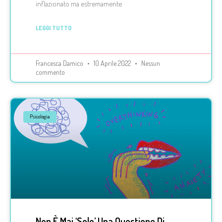
inflazionato ma estremamente
LEGGI TUTTO
Francesca Damico
10 Aprile 2022
Nessun
commento
Psicologia
Non È Mai ‘solo’ Una Questione Di