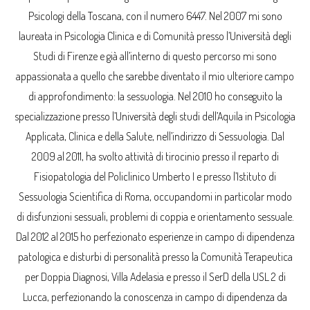
Psicologi della Toscana, con il numero 6447. Nel 2007 mi sono
laureata in Psicologia Clinica e di Comunità presso l’Università degli
Studi di Firenze e già all’interno di questo percorso mi sono
appassionata a quello che sarebbe diventato il mio ulteriore campo
di approfondimento: la sessuologia. Nel 2010 ho conseguito la
specializzazione presso l’Università degli studi dell’Aquila in Psicologia
Applicata, Clinica e della Salute, nell’indirizzo di Sessuologia. Dal
2009 al 2011, ha svolto attività di tirocinio presso il reparto di
Fisiopatologia del Policlinico Umberto I e presso l’Istituto di
Sessuologia Scientifica di Roma, occupandomi in particolar modo
di disfunzioni sessuali, problemi di coppia e orientamento sessuale.
Dal 2012 al 2015 ho perfezionato esperienze in campo di dipendenza
patologica e disturbi di personalità presso la Comunità Terapeutica
per Doppia Diagnosi, Villa Adelasia e presso il SerD della USL 2 di
Lucca, perfezionando la conoscenza in campo di dipendenza da