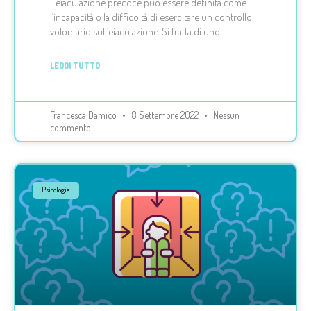
L’eiaculazione precoce può essere definita come
l’incapacità o la difficoltà di esercitare un controllo
volontario sull’eiaculazione. Si tratta di uno
LEGGI TUTTO
Francesca Damico
8 Settembre 2022
Nessun
commento
Psicologia