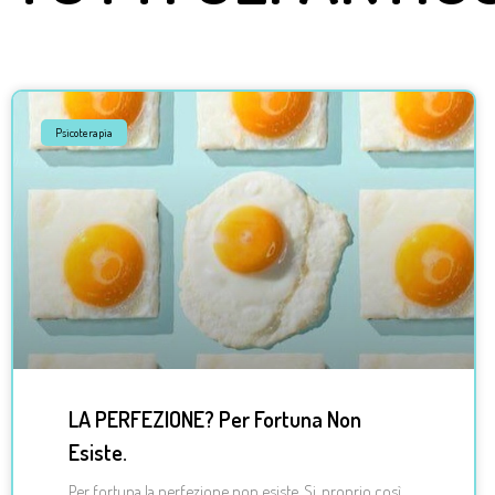
Psicoterapia
LA PERFEZIONE? Per Fortuna Non
Esiste.
Per fortuna la perfezione non esiste. Si, proprio così.