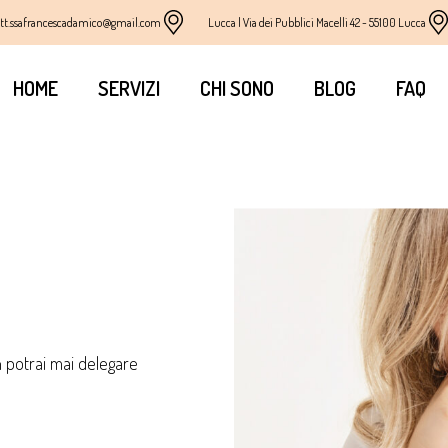
tt.ssafrancescadamico@gmail.com
Lucca | Via dei Pubblici Macelli 42 - 55100 Lucca
HOME
SERVIZI
CHI SONO
BLOG
FAQ
n potrai mai delegare