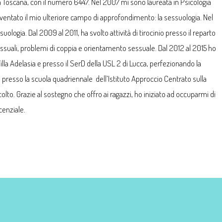
la Toscana, con il numero 6447. Nel 2007 mi sono laureata in Psicologia
iventato il mio ulteriore campo di approfondimento: la sessuologia. Nel
uologia. Dal 2009 al 2011, ha svolto attività di tirocinio presso il reparto
sessuali, problemi di coppia e orientamento sessuale. Dal 2012 al 2015 ho
la Adelasia e presso il SerD della USL 2 di Lucca, perfezionando la
presso la scuola quadriennale dell’Istituto Approccio Centrato sulla
colto. Grazie al sostegno che offro ai ragazzi, ho iniziato ad occuparmi di
cenziale.