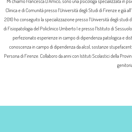
Mi chiamo Francesca D’Amico, sono una psicologa specializzata in psico
Clinica e di Comunità presso l’Università degli Studi di Firenze e già
2010 ho conseguito la specializzazione presso l’Università degli studi dell
di Fisiopatologia del Policlinico Umberto I e presso l’Istituto di Sessu
perfezionato esperienze in campo di dipendenza patologica e distur
conoscenza in campo di dipendenza da alcol, sostanze stupefacenti, 
Persona di Firenze. Collaboro da anni con Istituti Scolastici della Provin
genitori