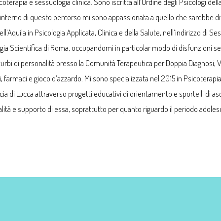
terapia e sessuologia clinica. Sono iscritta all’Ordine degli Psicologi del
 all’interno di questo percorso mi sono appassionata a quello che sarebbe d
’Aquila in Psicologia Applicata, Clinica e della Salute, nell’indirizzo di Sess
ologia Scientifica di Roma, occupandomi in particolar modo di disfunzioni 
bi di personalità presso la Comunità Terapeutica per Doppia Diagnosi, Vil
farmaci e gioco d’azzardo. Mi sono specializzata nel 2015 in Psicoterapia 
cia di Lucca attraverso progetti educativi di orientamento e sportelli di as
alità e supporto di essa, soprattutto per quanto riguardo il periodo adoles