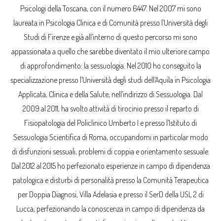
Psicologi della Toscana, con il numero 6447. Nel 2007 mi sono
laureata in Psicologia Clinica e di Comunità presso l’Università degli
Studi di Firenze e già all’interno di questo percorso mi sono
appassionata a quello che sarebbe diventato il mio ulteriore campo
di approfondimento: la sessuologia. Nel 2010 ho conseguito la
specializzazione presso l’Università degli studi dell’Aquila in Psicologia
Applicata, Clinica e della Salute, nell’indirizzo di Sessuologia. Dal
2009 al 2011, ha svolto attività di tirocinio presso il reparto di
Fisiopatologia del Policlinico Umberto I e presso l’Istituto di
Sessuologia Scientifica di Roma, occupandomi in particolar modo
di disfunzioni sessuali, problemi di coppia e orientamento sessuale.
Dal 2012 al 2015 ho perfezionato esperienze in campo di dipendenza
patologica e disturbi di personalità presso la Comunità Terapeutica
per Doppia Diagnosi, Villa Adelasia e presso il SerD della USL 2 di
Lucca, perfezionando la conoscenza in campo di dipendenza da