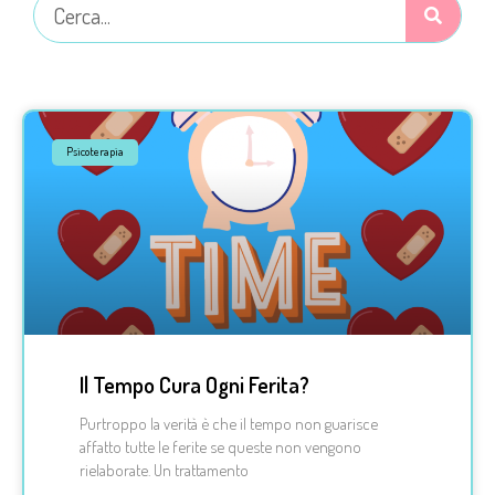
Psicoterapia
Il Tempo Cura Ogni Ferita?
Purtroppo la verità è che il tempo non guarisce
affatto tutte le ferite se queste non vengono
rielaborate. Un trattamento