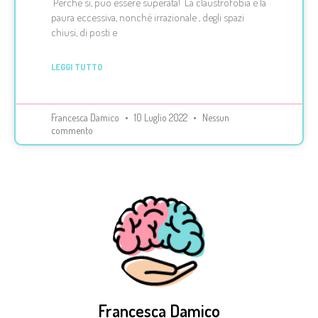
Perché si, può essere superata! La claustrofobia è la
paura eccessiva, nonché irrazionale , degli spazi
chiusi, di posti e
LEGGI TUTTO
Francesca Damico
10 Luglio 2022
Nessun
commento
Francesca Damico