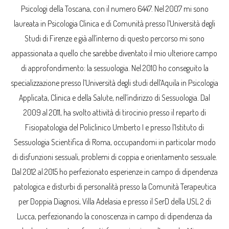
Psicologi della Toscana, con il numero 6447. Nel 2007 mi sono
laureata in Psicologia Clinica e di Comunità presso l’Università degli
Studi di Firenze e già all’interno di questo percorso mi sono
appassionata a quello che sarebbe diventato il mio ulteriore campo
di approfondimento: la sessuologia. Nel 2010 ho conseguito la
specializzazione presso l’Università degli studi dell’Aquila in Psicologia
Applicata, Clinica e della Salute, nell’indirizzo di Sessuologia. Dal
2009 al 2011, ha svolto attività di tirocinio presso il reparto di
Fisiopatologia del Policlinico Umberto I e presso l’Istituto di
Sessuologia Scientifica di Roma, occupandomi in particolar modo
di disfunzioni sessuali, problemi di coppia e orientamento sessuale.
Dal 2012 al 2015 ho perfezionato esperienze in campo di dipendenza
patologica e disturbi di personalità presso la Comunità Terapeutica
per Doppia Diagnosi, Villa Adelasia e presso il SerD della USL 2 di
Lucca, perfezionando la conoscenza in campo di dipendenza da