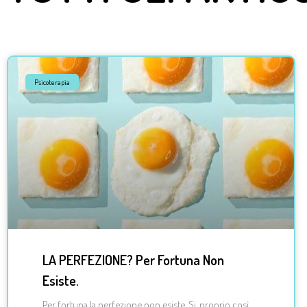
Psicoterapia
LA PERFEZIONE? Per Fortuna Non
Esiste.
Per fortuna la perfezione non esiste. Si, proprio così.