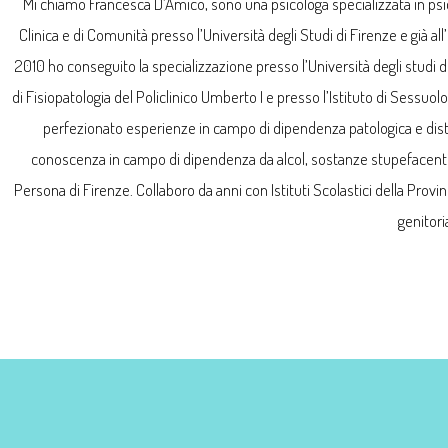
Mi chiamo Francesca D’Amico, sono una psicologa specializzata in psico
Clinica e di Comunità presso l’Università degli Studi di Firenze e già
2010 ho conseguito la specializzazione presso l’Università degli studi dell
di Fisiopatologia del Policlinico Umberto I e presso l’Istituto di Sessu
perfezionato esperienze in campo di dipendenza patologica e distur
conoscenza in campo di dipendenza da alcol, sostanze stupefacenti, 
Persona di Firenze. Collaboro da anni con Istituti Scolastici della Provin
genitori