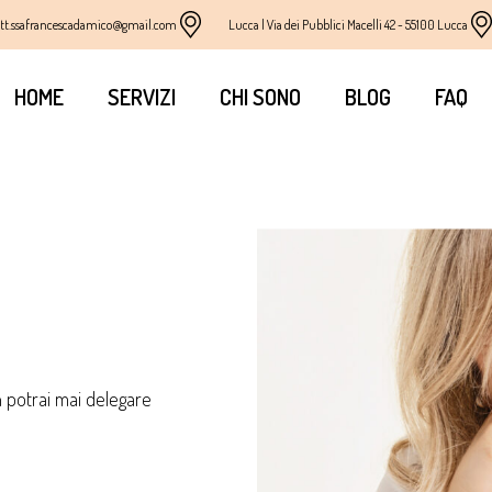
tt.ssafrancescadamico@gmail.com
Lucca | Via dei Pubblici Macelli 42 - 55100 Lucca
HOME
SERVIZI
CHI SONO
BLOG
FAQ
n potrai mai delegare