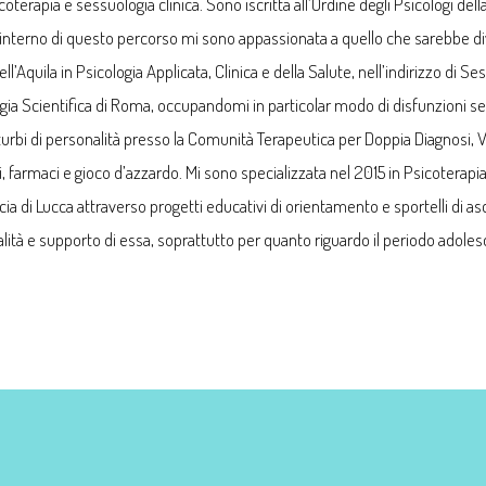
terapia e sessuologia clinica. Sono iscritta all’Ordine degli Psicologi del
 all’interno di questo percorso mi sono appassionata a quello che sarebbe d
’Aquila in Psicologia Applicata, Clinica e della Salute, nell’indirizzo di Sess
ologia Scientifica di Roma, occupandomi in particolar modo di disfunzioni 
bi di personalità presso la Comunità Terapeutica per Doppia Diagnosi, Vil
farmaci e gioco d’azzardo. Mi sono specializzata nel 2015 in Psicoterapia 
cia di Lucca attraverso progetti educativi di orientamento e sportelli di as
alità e supporto di essa, soprattutto per quanto riguardo il periodo adoles