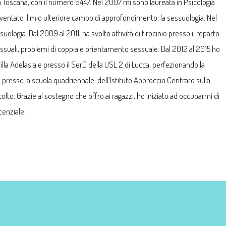
la Toscana, con il numero 6447. Nel 2007 mi sono laureata in Psicologia
iventato il mio ulteriore campo di approfondimento: la sessuologia. Nel
uologia. Dal 2009 al 2011, ha svolto attività di tirocinio presso il reparto
sessuali, problemi di coppia e orientamento sessuale. Dal 2012 al 2015 ho
la Adelasia e presso il SerD della USL 2 di Lucca, perfezionando la
presso la scuola quadriennale dell’Istituto Approccio Centrato sulla
colto. Grazie al sostegno che offro ai ragazzi, ho iniziato ad occuparmi di
cenziale.