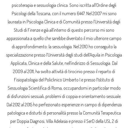
psicoterapia e sessuologia clinica. Sono iscritta all’Ordine degli
Psicologi della Toscana, con il numero 6447. Nel 2007 mi sono
laureata in Psicologia Clinica e di Comunità presso l’Università degli
Studi di Firenze e già all’interno di questo percorso mi sono
appassionata a quello che sarebbe diventato il mio ulteriore campo
di approfondimento: la sessuologia. Nel 2010 ho conseguito la
specializzazione presso l’Università degli studi dell’Aquila in Psicologia
Applicata, Clinica e della Salute, nell’indirizzo di Sessuologia. Dal
2009 al 2011, ha svolto attività di tirocinio presso il reparto di
Fisiopatologia del Policlinico Umberto I e presso l’Istituto di
Sessuologia Scientifica di Roma, occupandomi in particolar modo
di disfunzioni sessuali, problemi di coppia e orientamento sessuale.
Dal 2012 al 2015 ho perfezionato esperienze in campo di dipendenza
patologica e disturbi di personalità presso la Comunità Terapeutica
per Doppia Diagnosi, Villa Adelasia e presso il SerD della USL 2 di