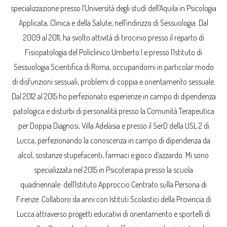
specializzazione presso l’Università degli studi dell’Aquila in Psicologia
Applicata, Clinica e della Salute, nell’indirizzo di Sessuologia. Dal
2009 al 2011, ha svolto attività di tirocinio presso il reparto di
Fisiopatologia del Policlinico Umberto I e presso l’Istituto di
Sessuologia Scientifica di Roma, occupandomi in particolar modo
di disfunzioni sessuali, problemi di coppia e orientamento sessuale.
Dal 2012 al 2015 ho perfezionato esperienze in campo di dipendenza
patologica e disturbi di personalità presso la Comunità Terapeutica
per Doppia Diagnosi, Villa Adelasia e presso il SerD della USL 2 di
Lucca, perfezionando la conoscenza in campo di dipendenza da
alcol, sostanze stupefacenti, farmaci e gioco d’azzardo. Mi sono
specializzata nel 2015 in Psicoterapia presso la scuola
quadriennale dell’Istituto Approccio Centrato sulla Persona di
Firenze. Collaboro da anni con Istituti Scolastici della Provincia di
Lucca attraverso progetti educativi di orientamento e sportelli di