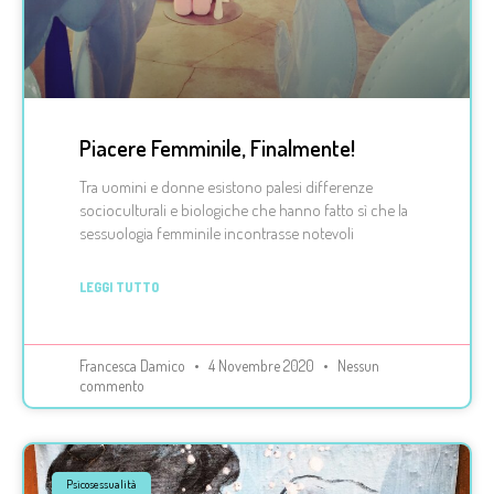
Piacere Femminile, Finalmente!
Tra uomini e donne esistono palesi differenze
socioculturali e biologiche che hanno fatto sì che la
sessuologia femminile incontrasse notevoli
LEGGI TUTTO
Francesca Damico
4 Novembre 2020
Nessun
commento
Psicosessualità