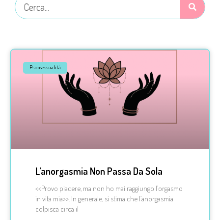
Psicosessualità
L’anorgasmia Non Passa Da Sola
<<Provo piacere, ma non ho mai raggiungo l’orgasmo
in vita mia>>. In generale, si stima che l’anorgasmia
colpisca circa il