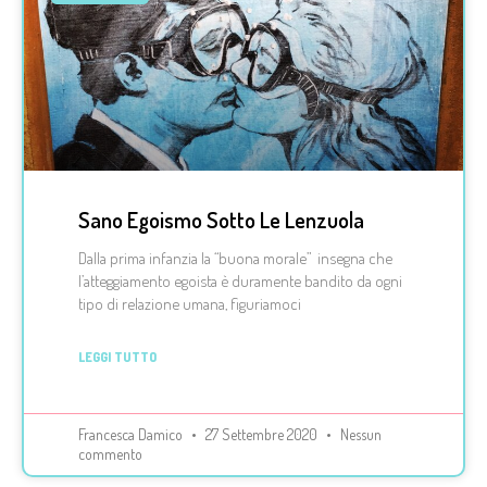
Sano Egoismo Sotto Le Lenzuola
Dalla prima infanzia la “buona morale” insegna che
l’atteggiamento egoista è duramente bandito da ogni
tipo di relazione umana, figuriamoci
LEGGI TUTTO
Francesca Damico
27 Settembre 2020
Nessun
commento