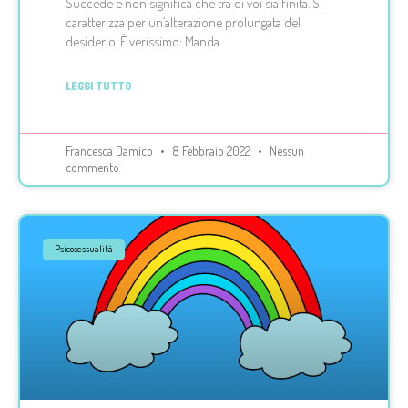
Succede e non significa che tra di voi sia finita. Si
caratterizza per un’alterazione prolungata del
desiderio. È verissimo: Manda
LEGGI TUTTO
Francesca Damico
8 Febbraio 2022
Nessun
commento
Psicosessualità