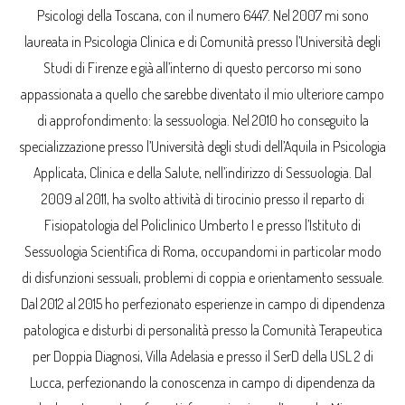
Psicologi della Toscana, con il numero 6447. Nel 2007 mi sono
laureata in Psicologia Clinica e di Comunità presso l’Università degli
Studi di Firenze e già all’interno di questo percorso mi sono
appassionata a quello che sarebbe diventato il mio ulteriore campo
di approfondimento: la sessuologia. Nel 2010 ho conseguito la
specializzazione presso l’Università degli studi dell’Aquila in Psicologia
Applicata, Clinica e della Salute, nell’indirizzo di Sessuologia. Dal
2009 al 2011, ha svolto attività di tirocinio presso il reparto di
Fisiopatologia del Policlinico Umberto I e presso l’Istituto di
Sessuologia Scientifica di Roma, occupandomi in particolar modo
di disfunzioni sessuali, problemi di coppia e orientamento sessuale.
Dal 2012 al 2015 ho perfezionato esperienze in campo di dipendenza
patologica e disturbi di personalità presso la Comunità Terapeutica
per Doppia Diagnosi, Villa Adelasia e presso il SerD della USL 2 di
Lucca, perfezionando la conoscenza in campo di dipendenza da