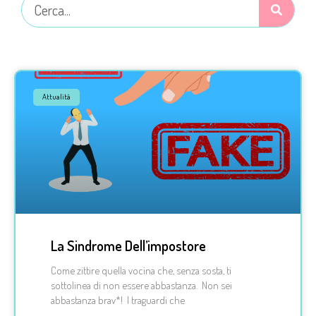
Attualità
La Sindrome Dell’impostore
Come zittire quella vocina che, senza sosta, ti
sottolinea di non essere abbastanza. Non sei
abbastanza brav*! I traguardi che