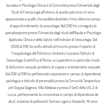
laureata in Psicologia Clinica e di Comunità presso l’Università degli
Studi di Firenze e già all’interno di questo percorso mi sono
appassionata a quello che sarebbe diventato il mio ulteriore campo
di approfondimento: la sessuologia. Nel 2010 ho conseguito la
specializzazione presso l’Università degli studi dell’Aquila in Psicologia
Applicata, Clinica e della Salute, nell’indirizzo di Sessuologia. Dal
2009 al 2011, ha svolto attività di tirocinio presso il reparto di
Fisiopatologia del Policlinico Umberto I e presso l’Istituto di
Sessuologia Scientifica di Roma, occupandomi in particolar modo
di disfunzioni sessuali, problemi di coppia e orientamento sessuale.
Dal 2012 al 2015 ho perfezionato esperienze in campo di dipendenza
patologica e disturbi di personalità presso la Comunità Terapeutica
per Doppia Diagnosi, Villa Adelasia e presso il SerD della USL 2 di
Lucca, perfezionando la conoscenza in campo di dipendenza da
alcol, sostanze stupefacenti, farmaci e gioco d’azzardo. Mi sono