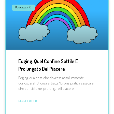
Psicosessualità
Edging: Quel Confine Sottile E
Prolungato Del Piacere
Edging, qualcosa che dovresti assolutamente
conoscere! Di cosa si tratta? Di una pratica sessuale
che consiste nel prolungare il piacere
LEGGI TUTTO